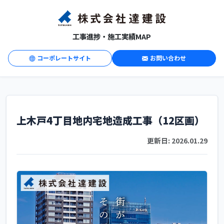
コ
ン
テ
工事進捗・施工実績MAP
ン
ツ
コーポレートサイト
お問い合わせ
へ
ス
キ
ッ
プ
上木戸4丁目地内宅地造成工事（12区画）
更新日: 2026.01.29